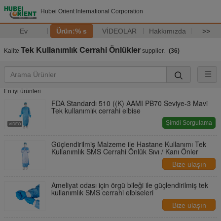
Hubei Orient International Corporation
Ev
Ürün:% s
VİDEOLAR
Hakkımızda
>>
Tek Kullanımlık Cerrahi Önlükler
Kalite
supplier.
(36)
En iyi ürünleri
FDA Standardı 510 ((K) AAMI PB70 Seviye-3 Mavi
Tek kullanımlık cerrahi elbise
Şimdi Sorgulama
Güçlendirilmiş Malzeme ile Hastane Kullanımı Tek
Kullanımlık SMS Cerrahi Önlük Sıvı / Kanı Önler
Bize ulaşın
Ameliyat odası için örgü bileği ile güçlendirilmiş tek
kullanımlık SMS cerrahi elbiseleri
Bize ulaşın