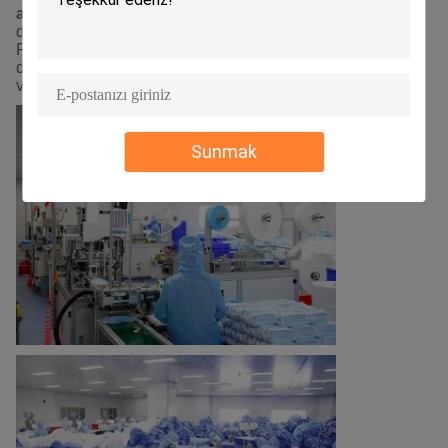
atölyesi
: tüm türden başlık ve ayakkabılar örneğin
dokunulmamış ayakkabı kapakları ve ayakkabı kapakları,
PE ayakkabı kapakları ve ayakkabı kapakları,
dokunulmamış şapkalar, mafya şapkası, şapkalar
vb.Gündelik üretim toplamda 100 bin parça civarındadır..
Sunmak