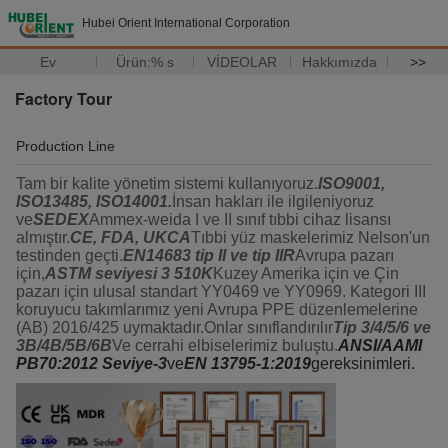
Hubei Orient International Corporation
Ev
Ürün:% s
VİDEOLAR
Hakkımızda
>>
Factory Tour
Production Line
Tam bir kalite yönetim sistemi kullanıyoruz.
ISO9001,
ISO13485, ISO14001.
İnsan hakları ile ilgileniyoruz
ve
SEDEX
Ammex-weida I ve II sınıf tıbbi cihaz lisansı
almıştır.
CE, FDA, UKCA
Tıbbi yüz maskelerimiz Nelson'un
testinden geçti.
EN14683 tip II ve tip IIR
Avrupa pazarı
için,
ASTM seviyesi 3 510K
Kuzey Amerika için ve Çin
pazarı için ulusal standart YY0469 ve YY0969. Kategori III
koruyucu takımlarımız yeni Avrupa PPE düzenlemelerine
(AB) 2016/425 uymaktadır.Onlar sınıflandırılır
Tip 3/4/5/6 ve
3B/4B/5B/6B
Ve cerrahi elbiselerimiz buluştu.
ANSI/AAMI
PB70:2012 Seviye-3
ve
EN 13795-1:2019
gereksinimleri.