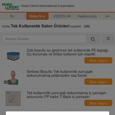
Hubei Orient International Corporation
Ev
Ürün:% s
VİDEOLAR
Hakkımızda
>>
Tek Kullanımlık Salon Ürünleri
Kalite
supplier.
(30)
Çok boyutlu su geçirmez tek kullanımlık PE kapağı,
toz koruması ve lintsiz kullanım için elastiki
Bize ulaşın
Serbest Boyutlu Tek kullanımlık yumuşak
dokunulmamış polipropilen saç bandı
Bize ulaşın
Tek kullanımlık yumuşak dokunmamış iç çamaşırı
solunumlu PP kadın T-Back iç çamaşırı
Bize ulaşın
Güzellik Salonu Tek kullanımlık Top PP Mavi iplik