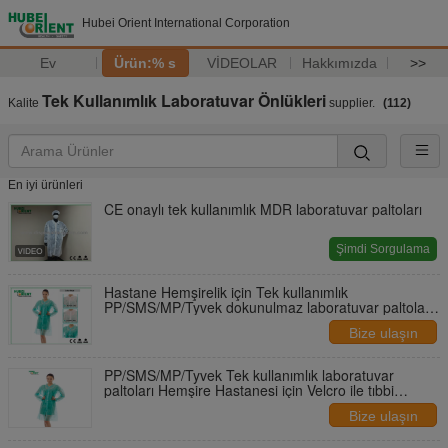
Hubei Orient International Corporation
Ev
Ürün:% s
VİDEOLAR
Hakkımızda
>>
Tek Kullanımlık Laboratuvar Önlükleri
Kalite
supplier.
(112)
En iyi ürünleri
CE onaylı tek kullanımlık MDR laboratuvar paltoları
Şimdi Sorgulama
Hastane Hemşirelik için Tek kullanımlık
PP/SMS/MP/Tyvek dokunulmaz laboratuvar paltoları
Velcro ile
Bize ulaşın
PP/SMS/MP/Tyvek Tek kullanımlık laboratuvar
paltoları Hemşire Hastanesi için Velcro ile tıbbi
dokunulmamış laboratuvar paltoları
Bize ulaşın