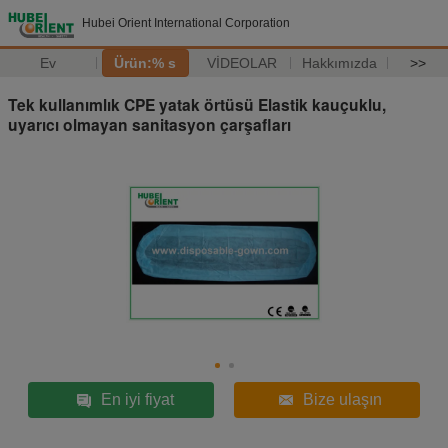
Hubei Orient International Corporation
Ev
Ürün:% s
VİDEOLAR
Hakkımızda
>>
Tek kullanımlık CPE yatak örtüsü Elastik kauçuklu,
uyarıcı olmayan sanitasyon çarşafları
En iyi fiyat
Bize ulaşın