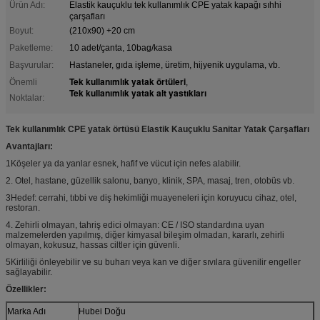
Ürün Adı:
Elastik kauçuklu tek kullanımlık CPE yatak kapağı sıhhi
çarşafları
Boyut:
(210x90) +20 cm
Paketleme:
10 adet/çanta, 10bag/kasa
Başvurular:
Hastaneler, gıda işleme, üretim, hijyenik uygulama, vb.
Tek kullanımlık yatak örtüleri
Önemli
,
Tek kullanımlık yatak alt yastıkları
Noktalar:
Tek kullanımlık CPE yatak örtüsü Elastik Kauçuklu Sanitar Yatak Çarşafları
Avantajları:
1Köşeler ya da yanlar esnek, hafif ve vücut için nefes alabilir.
2. Otel, hastane, güzellik salonu, banyo, klinik, SPA, masaj, tren, otobüs vb.
3Hedef: cerrahi, tıbbi ve diş hekimliği muayeneleri için koruyucu cihaz, otel,
restoran.
4. Zehirli olmayan, tahriş edici olmayan: CE / ISO standardına uyan
malzemelerden yapılmış, diğer kimyasal bileşim olmadan, kararlı, zehirli
olmayan, kokusuz, hassas ciltler için güvenli.
5Kirliliği önleyebilir ve su buharı veya kan ve diğer sıvılara güvenilir engeller
sağlayabilir.
Özellikler:
Marka Adı
Hubei Doğu