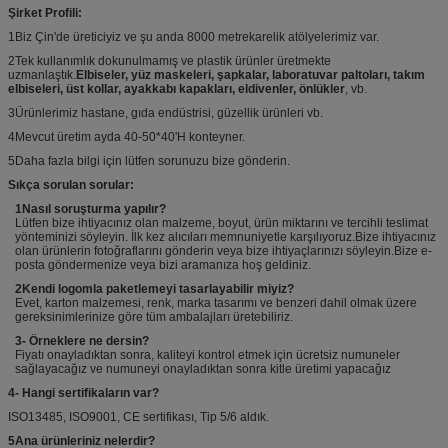
Şirket Profili:
1Biz Çin'de üreticiyiz ve şu anda 8000 metrekarelik atölyelerimiz var.
2Tek kullanımlık dokunulmamış ve plastik ürünler üretmekte
uzmanlaştık.
Elbiseler, yüz maskeleri, şapkalar, laboratuvar paltoları, takım
elbiseleri, üst kollar, ayakkabı kapakları, eldivenler, önlükler
, vb.
3Ürünlerimiz hastane, gıda endüstrisi, güzellik ürünleri vb.
4Mevcut üretim ayda 40-50*40'H konteyner.
5Daha fazla bilgi için lütfen sorunuzu bize gönderin.
Sıkça sorulan sorular:
1Nasıl soruşturma yapılır?
Lütfen bize ihtiyacınız olan malzeme, boyut, ürün miktarını ve tercihli teslimat
yönteminizi söyleyin. İlk kez alıcıları memnuniyetle karşılıyoruz.Bize ihtiyacınız
olan ürünlerin fotoğraflarını gönderin veya bize ihtiyaçlarınızı söyleyin.Bize e-
posta göndermenize veya bizi aramanıza hoş geldiniz.
2Kendi logomla paketlemeyi tasarlayabilir miyiz?
Evet, karton malzemesi, renk, marka tasarımı ve benzeri dahil olmak üzere
gereksinimlerinize göre tüm ambalajları üretebiliriz.
3- Örneklere ne dersin?
Fiyatı onayladıktan sonra, kaliteyi kontrol etmek için ücretsiz numuneler
sağlayacağız ve numuneyi onayladıktan sonra kitle üretimi yapacağız
4- Hangi sertifikaların var?
ISO13485, ISO9001, CE sertifikası, Tip 5/6 aldık.
5Ana ürünleriniz nelerdir?