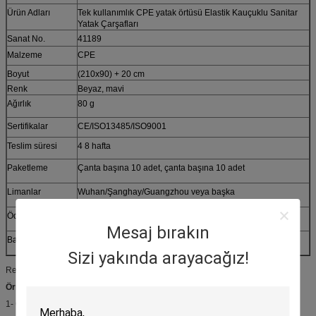
Ürün Adları
Tek kullanımlık CPE yatak örtüsü Elastik Kauçuklu Sanitar
Yatak Çarşafları
Sanat No.
41189
Malzeme
CPE
Boyut
(210x90) + 20 cm
Renk
Beyaz, mavi
Ağırlık
80 g
Sertifikalar
CE/ISO13485/ISO9001
Teslim süresi
4 8 hafta
Paketleme
Çanta başına 10 adet, çanta başına 10 adet
Limanlar
Wuhan/Şanghay/Guangzhou veya başka
Ödeme Şartları
L/C, D/A, D/P, T/T, Western Union,
Mesaj bırakın
Başvurular
Hastaneler, gıda işleme, üretim, hijyenik uygulama vb.
Sizi yakında arayacağız!
Renk, boyut, ağırlık ve ambalaj özelleştirilebilir.
Örnek Politikası:
1- Örnekler bedava.