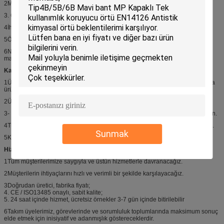
2Mevcut numuneler için örnekleme süresi: 1 gün.
3. Örnek tasarım çizimine göre. Örnekleme süresi: 1 hafta içinde.
4İhtiyacınıza göre bir tasarım örneği.
5Örneği onayladıktan sonra seri üretim yapın.
6Nakliye: DHL, FEDEX, TNT, UPS, EMS ile teslim edilen numuneler; toplu
mallar deniz yoluyla gönderilmektedir.
Kalite kontrolü:
1Üretimin doğruluğunu sağlamak için sizinle tüm detayları onayladıktan sonra
ürünleri yapmaya başlayacağız.
2Ürünün kalitesini sağlamak için uzman işçiler.
3- Profesyonel kalite kontrol personeli üretim sırasında sürekli denetlemek için.
4Tüm bitmiş ürünler paketlenmeden ve gönderilmeden önce kontrol edilecek.
Sunmak
5Konteyneri yüklemek için profesyonel işçiler sorumludur.
Hizmetlerimiz:
1Tüm müşterilerimize saygıyla ve üstün hizmetlerle davranacağız.
2Müşterilerin ihtiyaçlarını hızlı ve verimli bir şekilde karşılayacağız.
3Doğrudan üretici, fabrika fiyatı;
4. CE / ISO13485 onaylı, sabit kalite;
5. 24 saat içinde hizmet, ücretsiz örnekler 3-7 gün içinde bitirilebilir
6Takım üyelerimiz, görevlerinde ve sorumluluk toplumlarında maksimum sonuç
elde etmek için inisiyatif ve adanmışlık göstereceklerdir.