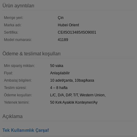
Ürün ayrıntıları
Menşe yeri:
Çin
Marka adı:
Hubei Orient
Sertifika:
CE/ISO13485/ISO9001
Model numarası:
41189
Ödeme & teslimat koşulları
Min sipariş miktarı:
50 vaka
Fiyat:
Anlaşılabilir
Ambalaj bilgileri:
10 adet/çanta, 10bag/kasa
Teslim süresi:
4 – 8 hafta
Ödeme koşulları:
L/C, D/A, D/P, T/T, Western Union,
Yetenek temini:
50 Kırk Ayaklık Konteyner/Ay
Açıklama
Tek Kullanımlık Çarşaf