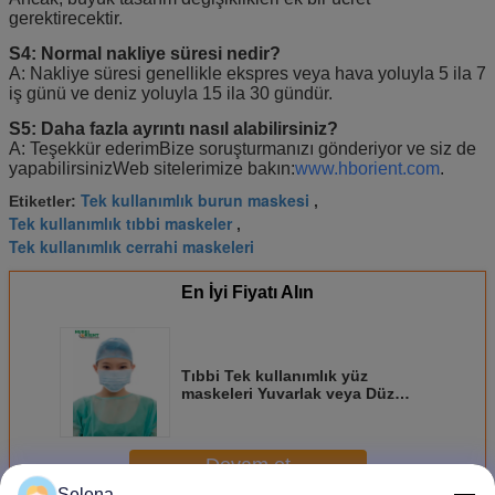
gerektirecektir.
S4: Normal nakliye süresi nedir?
A: Nakliye süresi genellikle ekspres veya hava yoluyla 5 ila 7
iş günü ve deniz yoluyla 15 ila 30 gündür.
S5: Daha fazla ayrıntı nasıl alabilirsiniz?
A: Teşekkür ederim
Bize soruşturmanızı gönderiyor ve siz de
yapabilirsiniz
Web sitelerimize bakın:
www.hborient.com
.
Tek kullanımlık burun maskesi
Etiketler:
,
Tek kullanımlık tıbbi maskeler
,
Tek kullanımlık cerrahi maskeleri
En İyi Fiyatı Alın
Tıbbi Tek kullanımlık yüz
maskeleri Yuvarlak veya Düz
kulaklıklı toz maskeleri
Devam et
Selena