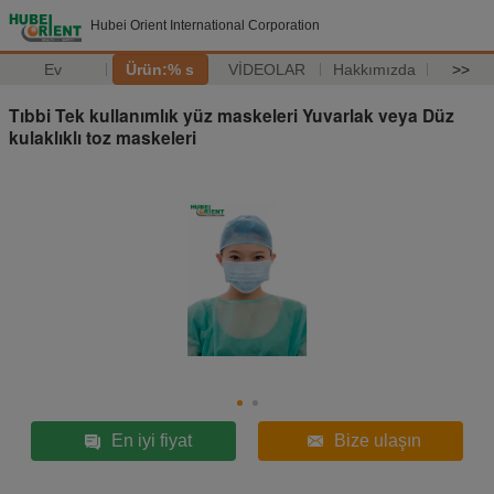
Hubei Orient International Corporation
Ev
Ürün:% s
VİDEOLAR
Hakkımızda
>>
Tıbbi Tek kullanımlık yüz maskeleri Yuvarlak veya Düz
kulaklıklı toz maskeleri
En iyi fiyat
Bize ulaşın