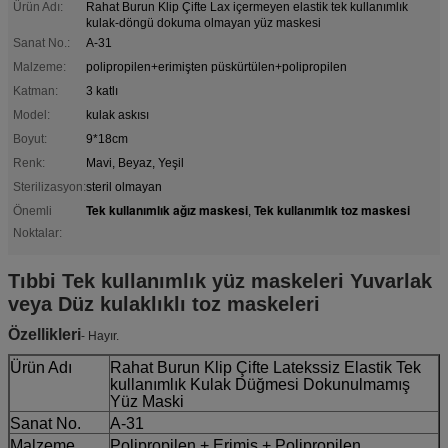
Ürün Adı:
Rahat Burun Klip Çifte Lax içermeyen elastik tek kullanımlık
kulak-döngü dokuma olmayan yüz maskesi
Sanat No.:
A-31
Malzeme:
polipropilen+erimişten püskürtülen+polipropilen
Katman:
3 katlı
Model:
kulak askısı
Boyut:
9*18cm
Renk:
Mavi, Beyaz, Yeşil
Sterilizasyon:
steril olmayan
Tek kullanımlık ağız maskesi
Tek kullanımlık toz maskesi
Önemli
,
Noktalar:
Tıbbi Tek kullanımlık yüz maskeleri Yuvarlak
veya Düz kulaklıklı toz maskeleri
Özellikleri
- Hayır.
Ürün Adı
Rahat Burun Klip Çifte Latekssiz Elastik Tek
kullanımlık Kulak Düğmesi Dokunulmamış
Yüz Maski
Sanat No.
A-31
Malzeme
Polipropilen + Erimiş + Polipropilen