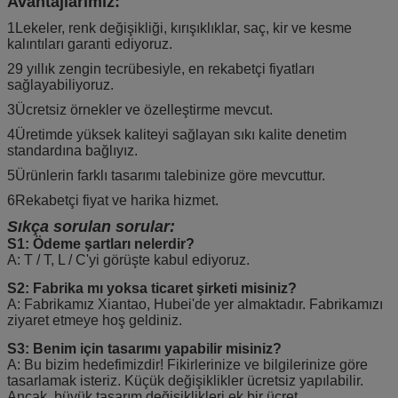
Avantajlarımız:
1Lekeler, renk değişikliği, kırışıklıklar, saç, kir ve kesme
kalıntıları garanti ediyoruz.
29 yıllık zengin tecrübesiyle, en rekabetçi fiyatları
sağlayabiliyoruz.
3Ücretsiz örnekler ve özelleştirme mevcut.
4Üretimde yüksek kaliteyi sağlayan sıkı kalite denetim
standardına bağlıyız.
5Ürünlerin farklı tasarımı talebinize göre mevcuttur.
6Rekabetçi fiyat ve harika hizmet.
Sıkça sorulan sorular:
S1: Ödeme şartları nelerdir?
A: T / T, L / C'yi görüşte kabul ediyoruz.
S2: Fabrika mı yoksa ticaret şirketi misiniz?
A: Fabrikamız Xiantao, Hubei'de yer almaktadır. Fabrikamızı
ziyaret etmeye hoş geldiniz.
S3: Benim için tasarımı yapabilir misiniz?
A: Bu bizim hedefimizdir! Fikirlerinize ve bilgilerinize göre
tasarlamak isteriz. Küçük değişiklikler ücretsiz yapılabilir.
Ancak, büyük tasarım değişiklikleri ek bir ücret