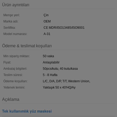
Ürün ayrıntıları
Menşe yeri:
Çin
Marka adı:
OEM
Sertifika:
CE MDR/ISO13485/ISO9001
Model numarası:
A-31
Ödeme & teslimat koşulları
Min sipariş miktarı:
50 vaka
Fiyat:
Anlaşılabilir
Ambalaj bilgileri:
50pcs/kutu, 40 kutu/kasa
Teslim süresi:
5 - 8 Hafta
Ödeme koşulları:
L/C, D/A, D/P, T/T, Western Union,
Yetenek temini:
Yaklaşık 50 x 40'HQ/Ay
Açıklama
Tek kullanımlık yüz maskesi