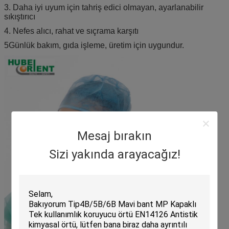
3. Daha iyi uyum için tahriş edici olmayan, ayarlanabilir
sıkıştırıcı
4. Nefes alıcı, rahat ve sıçrama karşıtı
5Günlük bakım, gıda işleme, üretim için uygundur.
Mesaj bırakın
Sizi yakında arayacağız!