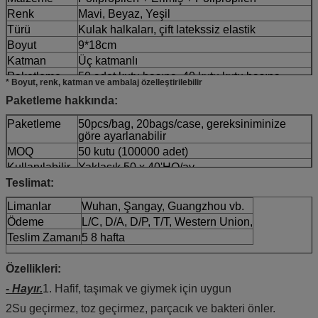
Renk
Mavi, Beyaz, Yeşil
Türü
Kulak halkaları, çift latekssiz elastik
Boyut
9*18cm
Katman
Üç katmanlı
Paketleme
50 adet kutu başına, 40 kutu kutu başına
* Boyut, renk, katman ve ambalaj özelleştirilebilir
Paketleme hakkında:
Paketleme
50pcs/bag, 20bags/case, gereksiniminize
göre ayarlanabilir
MOQ
50 kutu (100000 adet)
Kullanılabilir
Yaklaşık 50 x 40'HQ/ay
Teslimat:
Limanlar
Wuhan, Şangay, Guangzhou vb.
Ödeme
L/C, D/A, D/P, T/T, Western Union,
Teslim Zamanı
5 8 hafta
Özellikleri:
- Hayır.
1. Hafif, taşımak ve giymek için uygun
2Su geçirmez, toz geçirmez, parçacık ve bakteri önler.