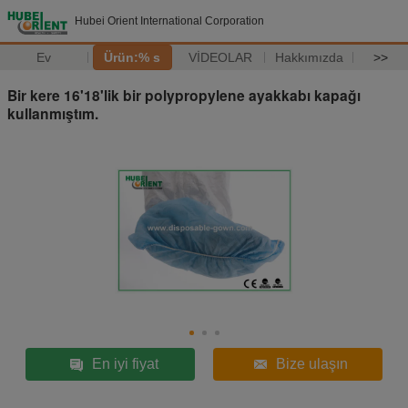
Hubei Orient International Corporation
Ev
Ürün:% s
VİDEOLAR
Hakkımızda
>>
Bir kere 16'18'lik bir polypropylene ayakkabı kapağı
kullanmıştım.
En iyi fiyat
Bize ulaşın