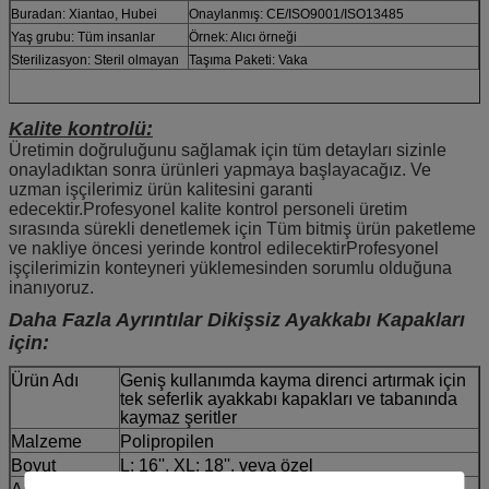
Buradan: Xiantao, Hubei
Onaylanmış: CE/ISO9001/ISO13485
Yaş grubu: Tüm insanlar
Örnek: Alıcı örneği
Sterilizasyon: Steril olmayan
Taşıma Paketi: Vaka
Kalite kontrolü:
Üretimin doğruluğunu sağlamak için tüm detayları sizinle
onayladıktan sonra ürünleri yapmaya başlayacağız. Ve
uzman işçilerimiz ürün kalitesini garanti
edecektir.Profesyonel kalite kontrol personeli üretim
sırasında sürekli denetlemek için Tüm bitmiş ürün paketleme
ve nakliye öncesi yerinde kontrol edilecektirProfesyonel
işçilerimizin konteyneri yüklemesinden sorumlu olduğuna
inanıyoruz.
Daha Fazla Ayrıntılar Dikişsiz Ayakkabı Kapakları
için:
Ürün Adı
Geniş kullanımda kayma direnci artırmak için
tek seferlik ayakkabı kapakları ve tabanında
kaymaz şeritler
Malzeme
Polipropilen
Boyut
L: 16'', XL: 18'', veya özel
2