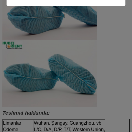
Teslimat hakkında:
Limanlar
Wuhan, Şangay, Guangzhou, vb.
Ödeme
L/C, D/A, D/P, T/T, Western Union,