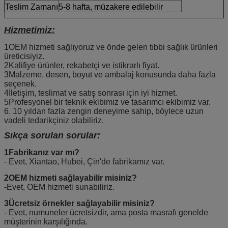
Teslim Zamanı
5-8 hafta, müzakere edilebilir
Hizmetimiz:
1OEM hizmeti sağlıyoruz ve önde gelen tıbbi sağlık ürünleri
üreticisiyiz.
2Kalifiye ürünler, rekabetçi ve istikrarlı fiyat.
3Malzeme, desen, boyut ve ambalaj konusunda daha fazla
seçenek.
4İletişim, teslimat ve satış sonrası için iyi hizmet.
5Profesyonel bir teknik ekibimiz ve tasarımcı ekibimiz var.
6. 10 yıldan fazla zengin deneyime sahip, böylece uzun
vadeli tedarikçiniz olabiliriz.
Sıkça sorulan sorular:
1Fabrikanız var mı?
- Evet, Xiantao, Hubei, Çin'de fabrikamız var.
2OEM hizmeti sağlayabilir misiniz?
-Evet, OEM hizmeti sunabiliriz.
3Ücretsiz örnekler sağlayabilir misiniz?
- Evet, numuneler ücretsizdir, ama posta masrafı genelde
müşterinin karşılığında.