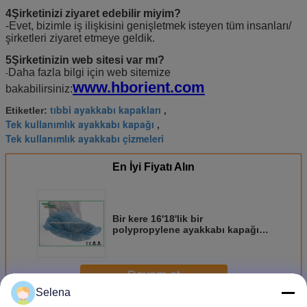
4Şirketinizi ziyaret edebilir miyim?
-Evet, bizimle iş ilişkisini genişletmek isteyen tüm insanları/
şirketleri ziyaret etmeye geldik.
5Şirketinizin web sitesi var mı?
Daha fazla bilgi için web sitemize
-
www.hborient.com
bakabilirsiniz:
tıbbi ayakkabı kapakları
Etiketler:
,
Tek kullanımlık ayakkabı kapağı
,
Tek kullanımlık ayakkabı çizmeleri
En İyi Fiyatı Alın
Bir kere 16'18'lik bir
polypropylene ayakkabı kapağı
kullanmıştım.
Devam et
Selena