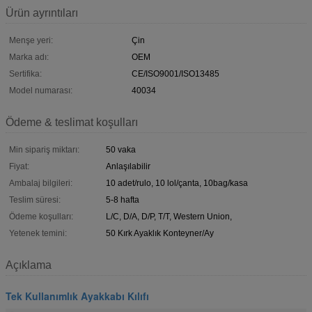
Ürün ayrıntıları
Menşe yeri:
Çin
Marka adı:
OEM
Sertifika:
CE/ISO9001/ISO13485
Model numarası:
40034
Ödeme & teslimat koşulları
Min sipariş miktarı:
50 vaka
Fiyat:
Anlaşılabilir
Ambalaj bilgileri:
10 adet/rulo, 10 lol/çanta, 10bag/kasa
Teslim süresi:
5-8 hafta
Ödeme koşulları:
L/C, D/A, D/P, T/T, Western Union,
Yetenek temini:
50 Kırk Ayaklık Konteyner/Ay
Açıklama
Tek Kullanımlık Ayakkabı Kılıfı