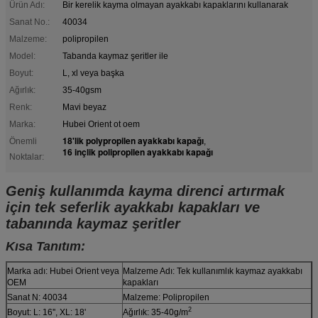
Ürün Adı:
Bir kerelik kayma olmayan ayakkabı kapaklarını kullanarak
Sanat No.:
40034
Malzeme:
polipropilen
Model:
Tabanda kaymaz şeritler ile
Boyut:
L, xl veya başka
Ağırlık:
35-40gsm
Renk:
Mavi beyaz
Marka:
Hubei Orient ot oem
18'lik polypropilen ayakkabı kapağı
Önemli
,
16 inçlik polipropilen ayakkabı kapağı
Noktalar:
Geniş kullanımda kayma direnci artırmak
için tek seferlik ayakkabı kapakları ve
tabanında kaymaz şeritler
Kısa Tanıtım:
Marka adı: Hubei Orient veya
Malzeme Adı: Tek kullanımlık kaymaz ayakkabı
OEM
kapakları
Sanat N: 40034
Malzeme: Polipropilen
2
Boyut: L: 16'', XL: 18'
Ağırlık: 35-40g/m